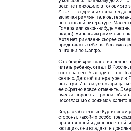
у колыбели. Но никому до XVII, а
века не приходило в голову это 
А так — от древних греков и до н
включая римлян, галлов, германц
по взрослой литературе. Маленьк
Гомера или какой-нибудь местный
видно), маленький римлянин при
Хотя нет, римлянин скорее снача
представить себе лесбосскую д
в чтении по Сапфо.
С победой христианства вопрос о
читать ребенку, отпал. В России, 
ответ на него был один — по Пса
святых. Детской литературе и в 
века три. И если уж возвращатьс
ее обратно вовсе отменить. Звер
пчелки, поросята, тролли, обая
несогласные с режимом капитан
Когда озабоченные Кургиняном р
стороны, какой-то особо прекрас
нравственной и душеполезной, и
юстицию, они впадают в довольн