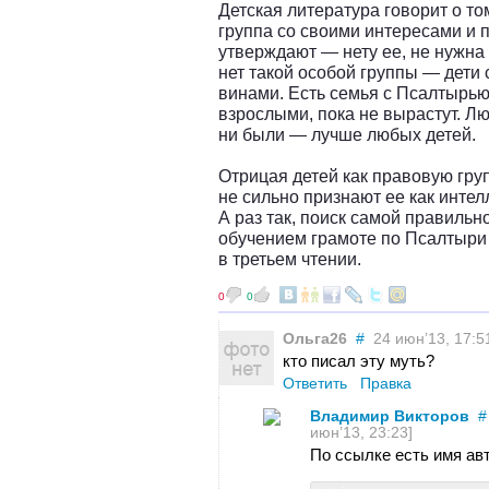
Детская литература говорит о том
группа со своими интересами и п
утверждают — нету ее, не нужна
нет такой особой группы — дети
винами. Есть семья с Псалтырь
взрослыми, пока не вырастут. Л
ни были — лучше любых детей.
Отрицая детей как правовую груп
не сильно признают ее как интел
А раз так, поиск самой правильн
обучением грамоте по Псалтыри
в третьем чтении.
0
0
Ольга26
#
24 июн’13, 17:5
кто писал эту муть?
Ответить
Правка
Владимир Викторов
#
июн’13, 23:23]
По ссылке есть имя ав