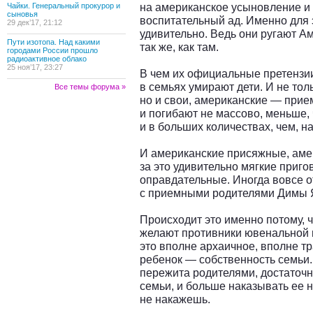
на американское усыновление и
Чайки. Генеральный прокурор и
сыновья
воспитательный ад. Именно для 
29 дек’17, 21:12
удивительно. Ведь они ругают Аме
Пути изотопа. Над какими
так же, как там.
городами России прошло
радиоактивное облако
25 ноя’17, 23:27
В чем их официальные претензии
в семьях умирают дети. И не тол
Все темы форума »
но и свои, американские — при
и погибают не массово, меньше, 
и в больших количествах, чем, н
И американские присяжные, аме
за это удивительно мягкие приг
оправдательные. Иногда вовсе о
с приемными родителями Димы 
Происходит это именно потому, ч
желают противники ювенальной 
это вполне архаичное, вполне т
ребенок — собственность семьи. 
пережита родителями, достаточн
семьи, и больше наказывать ее 
не накажешь.