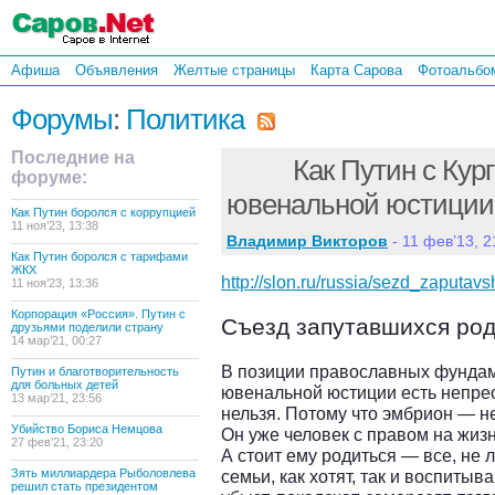
Афиша
Объявления
Желтые страницы
Карта Сарова
Фотоальбо
Форумы
:
Политика
Последние на
Как Путин с Кур
форуме:
ювенальной юстиции
Как Путин боролся с коррупцией
11 ноя’23, 13:38
Владимир Викторов
- 11 фев’13, 2
Как Путин боролся с тарифами
ЖКХ
http://slon.ru/russia/sezd_zaputav
11 ноя’23, 13:36
Корпорация «Россия». Путин с
Съезд запутавшихся ро
друзьями поделили страну
14 мар’21, 00:27
В позиции православных фундам
Путин и благотворительность
для больных детей
ювенальной юстиции есть непре
13 мар’21, 23:56
нельзя. Потому что эмбрион — н
Убийство Бориса Немцова
Он уже человек с правом на жиз
27 фев’21, 23:20
А стоит ему родиться — все, не 
Зять миллиардера Рыболовлева
семьи, как хотят, так и воспитыв
решил стать президентом