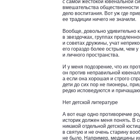
с самой жестокой ювенальной си
вмешательства общественности 
дело воспитания. Вот уж где при
ее традиции ничего не значили.
Вообще, довольно удивительно 
в звездочках, группах продленно
и советах дружины, учат неприк
его гораздо более острым, чем у
и личного пространства.
И у меня подозрение, что их про
он против неправильной ювенал
а если она хорошая и строго сп
дети до сих пор не пионеры, при
редко исповедуются и причащают
Нет детской литературе
А вот еще одно противоречие род
историк должен меня понять. В с
никакой отдельной детской юстиц
в святую и не очень старину воо
не было. Например, медицины и