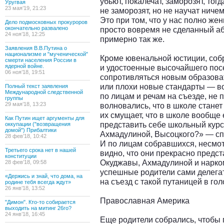
убьют, покалечат, заморозят, тог
Уругвая
23 мая’19, 21:23
не заморозят, но не научат ничем
Это при том, что у нас полно же
Дело подмосковных прокуроров
окончательно развалено
просто вовремя не сделанный або
24 ноя’18, 12:25
примерно так же.
Заявления В.В.Путина о
национализме и "мученической"
Кроме ювенальной юстиции, соб
смерти населения России в
ядерной войне.
и удостоенные высочайшего по
06 ноя’18, 19:51
сопротивляться новым образова
или плохи новые стандарты — во
Полный текст заявления
Международной следственной
по лицам и речам на съезде, не 
группы
29 мая’18, 13:23
волновались, что в школе стане
их смущает, что в школе вообще
Как Путин ищет аргументы для
представить себе школьный курс
оккупации ("возвращения
домой") Прибалтики
Ахмадулиной, Высоцкого?» — сп
28 фев’18, 10:42
И по лицам собравшихся, несмот
Третьего срока нет в нашей
видно, что они прекрасно предс
конституции
Окуджавы, Ахмадулиной и нарко
28 фев’18, 09:58
успешные родители сами делегат
«Держись и знай, что дома, на
на съезд с такой путаницей в гол
родине тебя всегда ждут»
26 янв’18, 13:52
Православная Америка
"Димон". Кто-то собирается
выходить на митинг 26го?
24 янв’18, 16:45
Еще родители собрались, чтобы 