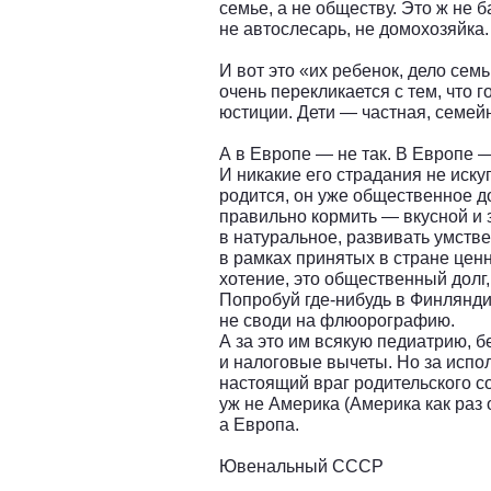
семье, а не обществу. Это ж не б
не автослесарь, не домохозяйка.
И вот это «их ребенок, дело сем
очень перекликается с тем, что 
юстиции. Дети — частная, семей
А в Европе — не так. В Европе —
И никакие его страдания не иску
родится, он уже общественное д
правильно кормить — вкусной и 
в натуральное, развивать умстве
в рамках принятых в стране ценн
хотение, это общественный долг,
Попробуй где-нибудь в Финляндии
не своди на флюорографию.
А за это им всякую педиатрию, 
и налоговые вычеты. Но за испол
настоящий враг родительского с
уж не Америка (Америка как раз
а Европа.
Ювенальный СССР