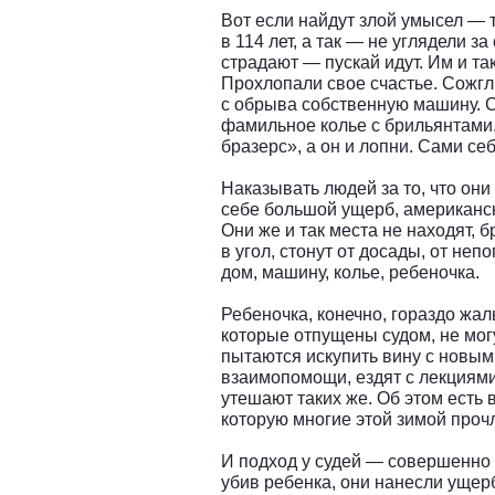
Вот если найдут злой умысел — т
в 114 лет, а так — не углядели з
страдают — пускай идут. Им и та
Прохлопали свое счастье. Сожгл
с обрыва собственную машину. 
фамильное колье с брильянтами
бразерс», а он и лопни. Сами се
Наказывать людей за то, что они
себе большой ущерб, американс
Они же и так места не находят, бр
в угол, стонут от досады, от не
дом, машину, колье, ребеночка.
Ребеночка, конечно, гораздо жал
которые отпущены судом, не могу
пытаются искупить вину с новым
взаимопомощи, ездят с лекциям
утешают таких же. Об этом есть 
которую многие этой зимой прочл
И подход у судей — совершенно
убив ребенка, они нанесли ущер