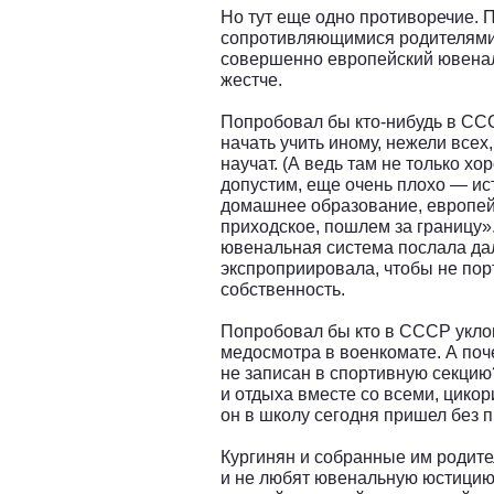
Но тут еще одно противоречие. 
сопротивляющимися родителями
совершенно европейский ювена
жестче.
Попробовал бы кто-нибудь в ССС
начать учить иному, нежели всех,
научат. (А ведь там не только хо
допустим, еще очень плохо — ис
домашнее образование, европей
приходское, пошлем за границу»
ювенальная система послала дал
экспроприировала, чтобы не по
собственность.
Попробовал бы кто в СССР уклон
медосмотра в военкомате. А поч
не записан в спортивную секцию?
и отдыха вместе со всеми, цикор
он в школу сегодня пришел без 
Кургинян и собранные им роди
и не любят ювенальную юстицию