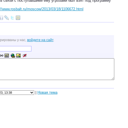
, в связи с поступавшими ему угрозами был взят под программу
://www.rosbalt.ru/moscow/2013/03/18/1106672.html
трированы у нас,
войдите на сайт
.
|
Новая тема