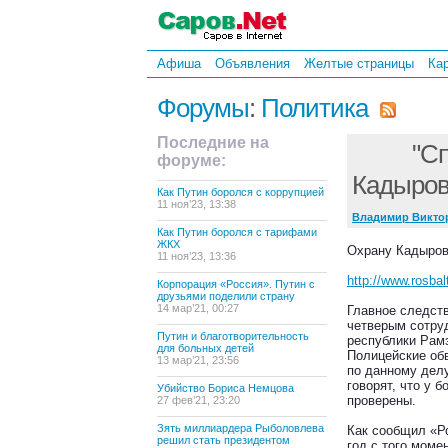
Афиша
Объявления
Желтые страницы
Ка
Форумы
:
Политика
Последние на
"С
форуме:
Кадыров
Как Путин боролся с коррупцией
11 ноя’23, 13:38
Владимир Викто
Как Путин боролся с тарифами
ЖКХ
Охрану Кадыров
11 ноя’23, 13:36
http://www.rosba
Корпорация «Россия». Путин с
друзьями поделили страну
14 мар’21, 00:27
Главное следст
четверым сотру
Путин и благотворительность
республики Рам
для больных детей
Полицейские об
13 мар’21, 23:56
по данному делу
говорят, что у б
Убийство Бориса Немцова
проверены.
27 фев’21, 23:20
Зять миллиардера Рыболовлева
Как сообщил «Ро
решил стать президентом
год с того моме