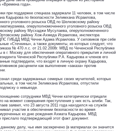
а «Времена года».
ики при поддержке спецназа задержали 11 человек, в том числе
ана Кадырова по безопасности Зелимхана Исраилова,
нного уголовного розыска ОВД по Шелковскому району
матмурзиева, оперуполномоченного уголовного розыска ОВД
овскому району Мусхаджи Мусулаева, оперуполномоченного
ртовскому району Хож-Ахмеда Исраилова, инспектора
ДПС ГИБДД МВД Чечни Адама Исраилова. У силовиков при себе
ьные «Стечкины», а также документы, из которых следует, что
риказа № 470 л.с. от 21.02.2008г. МВД по Чеченской Республике
 в г. Москву для обеспечения оперативного прикрытия и личной
езидента Чеченской Республики Р.А. Кадырова и членов его
анные подтвердили, что входят в личную охрану Кадырова,
ативников расценили как выполнение «заказа» против
ни.
ознал среди задержанных семерых своих мучителей, которых
тальных, в том числе Зелимхана Исраилова, отпустили
подписку о невыезде.
 похищению сотрудники МВД Чечни категорически отрицали
то на момент совершения преступления у них есть алиби. Так,
аев заявил, что 23 августа 2011 года находился на службе
инимал участие в обеспечении безопасности во время
риуроченных ко дню рождения Ахмата Кадырова. МВД
е прислало подтверждающий этот факт документ.
данному делу, чье имя засекречено (в материалах он значится