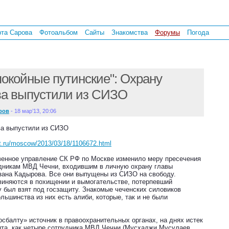
рта Сарова
Фотоальбом
Сайты
Знакомства
Форумы
Погода
покойные путинские": Охрану
а выпустили из СИЗО
ров
- 18 мар’13, 20:06
а выпустили из СИЗО
lt.ru/moscow/2013/03/18/1106672.html
венное управление СК РФ по Москве изменило меру пресечения
дникам МВД Чечни, входившим в личную охрану главы
зана Кадырова. Все они выпущены из СИЗО на свободу.
виняются в похищении и вымогательстве, потерпевший
 был взят под госзащиту. Знакомые чеченских силовиков
ольшинства из них есть алиби, которые, так и не были
сбалту» источник в правоохранительных органах, на днях истек
нта, как четыре сотрудника МВД Чечни (Мусхаджи Мусулаев,