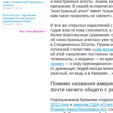
и иностранные агенты. Знаем, ка
Чайки. Генеральный прокурор и
сыновья
признания. В нашей историческо
29 дек’17, 21:12
“иностранный агент” имеет тольк
нам такое позволить не сможет».
Пути изотопа. Над какими
городами России прошло
радиоактивное облако
25 ноя’17, 23:27
И все же открытых параллелей с
годов власти пока стесняются, а
Все темы форума »
более благозвучное сравнение: о
об «иностранных агентах» уже тр
в Соединенных Штатах. Прием н
путинской стилистике «
сам дурак
об этой «аналогии» постоянно т
телеканалы, а недавно — во вр
линии»
— к хору присоединился 
от думающих людей иногда можно
ужасный, но ведь и в Америке…
Помимо названия америк
почти ничего общего с 
Навязываемая Кремлем «парал
2012 года
и
законом США «О рег
(Foreign Agent Registration Act
, с