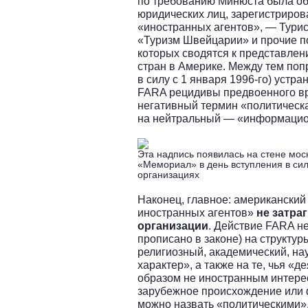
по требованию Минюста была об
юридических лиц, зарегистриро
«иностранных агентов», — Тури
«Туризм Швейцарии» и прочие п
которых сводятся к представле
стран в Америке. Между тем поп
в силу с 1 января 1996-го) устр
FARA рецидивы предвоенного вр
негативный термин «политическ
на нейтральный — «информаци
Эта надпись появилась на стене мос
«Мемориал» в день вступления в сил
организациях
Наконец, главное: американский
иностранных агентов»
не затра
организации
. Действие FARA не
прописано в законе) на структур
религиозный, академический, н
характер», а также на те, чья «
образом не иностранным интере
зарубежное происхождение или 
можно назвать «политическими»,