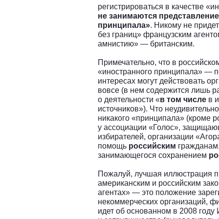
регистрироваться в качестве «и
не занимаются представление
принципала»
. Никому не приде
без границ» французским агент
амнистию» — британским.
Примечательно, что в российско
«иностранного принципала» — по
интересах могут действовать ор
вовсе (в нем содержится лишь 
о деятельности «
в том числе
в и
источников»). Что неудивительно
никакого «принципала» (кроме р
у ассоциации «Голос», защища
избирателей, организации «Аго
помощь
российским
гражданам,
занимающегося сохранением
ро
Пожалуй, лучшая иллюстрация 
американским и российским зак
агентах» — это положение заре
некоммерческих организаций, фи
идет об основанном в 2008 году