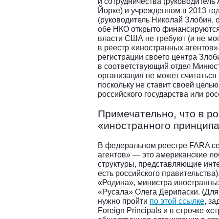
и сотрудничества (руководитель
Йорке) и учрежденном в 2013 го
(руководитель Николай Злобин, 
обе НКО открыто финансируются 
власти США не требуют (и не мог
в реестр «иностранных агентов
регистрации своего центра Злоб
в соответствующий отдел Минюст
организация не может считаться
поскольку не ставит своей цель
российского государства или рос
Примечательно, что в р
«иностранного принципа
В федеральном реестре FARA се
агентов» — это американские ло
структуры, представляющие инт
есть российского правительства)
«Родина», министра иностранны
«Русала» Олега Дерипаски. (Для
нужно пройти
по этой ссылке
, з
Foreign Principals и в строчке «