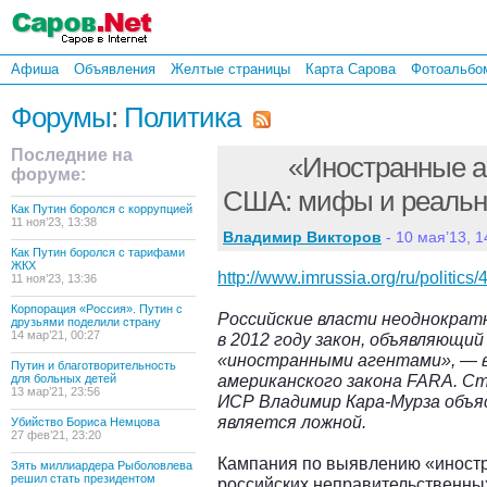
Афиша
Объявления
Желтые страницы
Карта Сарова
Фотоальбо
Форумы
:
Политика
Последние на
«Иностранные а
форуме:
США: мифы и реальн
Как Путин боролся с коррупцией
11 ноя’23, 13:38
Владимир Викторов
- 10 мая’13, 1
Как Путин боролся с тарифами
ЖКХ
http://www.imrussia.org/ru/politics/
11 ноя’23, 13:36
Корпорация «Россия». Путин с
Российские власти неоднократ
друзьями поделили страну
14 мар’21, 00:27
в 2012 году закон, объявляющи
«иностранными агентами», — в
Путин и благотворительность
американского закона FARA. С
для больных детей
13 мар’21, 23:56
ИСР Владимир Кара-Мурза объя
является ложной.
Убийство Бориса Немцова
27 фев’21, 23:20
Кампания по выявлению «иностр
Зять миллиардера Рыболовлева
решил стать президентом
российских неправительственны