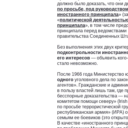
должно было доказать, что они д
по просьбе, под руководство
иностранного принципала
» (з
«
политической деятельностью
принципала
», в том числе пре
принципала перед ведомствами
правительства Соединенных Шт
Без выполнения этих двух крит
подконтрольности иностранно
его интересов
— объявить кого
стало невозможно.
После 1966 года Министерство
одного
уголовного дела по зако
агентов». Гражданские и админ
в пользу властей лишь там, где 
бесспорные доказательства — на
комитетом помощи северу» (Irish 
по просьбе террористической гр
республиканская армия» (ИРА) 
семьям ее боевиков (это открыто
В качестве «иностранного прин