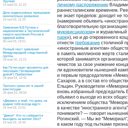
Уругвая
личному распоряжению
Владимир
23 мая’19, 21:23
раннесталинским временем. Рв
Дело подмосковных прокуроров
не знает пределов: доходит не т
окончательно развалено
24 ноя’18, 12:25
(намерение объявить «иностран
благотворительную организацию
Заявления В.В.Путина о
национализме и "мученической"
муковисцидозом
» и журавлиный 
смерти населения России в
парк
»), но и до откровенного ко
ядерной войне.
06 ноя’18, 19:51
отнести
требование
столичной п
«иностранным агентом» общест
Полный текст заявления
Международной следственной
в память миллионов жертв стали
группы
которой занимается организация
29 мая’18, 13:23
чекистов за свое унижение конца
Как Путин ищет аргументы для
ли вдохновители нынешней камп
оккупации ("возвращения
домой") Прибалтики
и первым председателем «Мемо
28 фев’18, 10:42
Сахаров, а в состав его общест
Ельцин. Руководители «Мемориал
Третьего срока нет в нашей
конституции
вновь избранный председатель 
28 фев’18, 09:58
объявил о выходе из всех обще
«Держись и знай, что дома, на
исключением общества “Мемориал
родине тебя всегда ждут»
в качестве “иностранного агента
26 янв’18, 13:52
понимаете? — говорит нынешни
"Димон". Кто-то собирается
Рогинский. — Мы же “Мемориал”,
выходить на митинг 26го?
24 янв’18, 16:45
в каком году под пытками призна