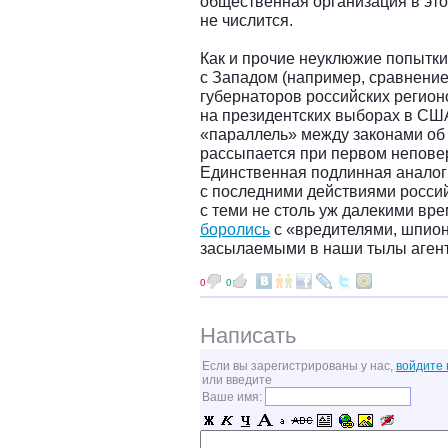
общественная организация в это
не числится.
Как и прочие неуклюжие попытки
с Западом (например, сравнени
губернаторов российских регион
на президентских выборах в СШ
«параллель» между законами об
рассыпается при первом непове
Единственная подлинная аналог
с последними действиями россий
с теми не столь уж далекими вре
боролись
с «вредителями, шпион
засылаемыми в наши тылы агент
0
0
Написать
Если вы зарегистрированы у нас,
войдите 
или введите
Ваше имя: