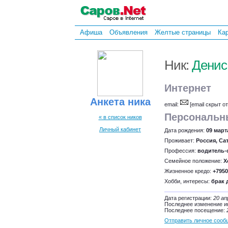
Афиша
Объявления
Желтые страницы
Ка
Ник:
Денис
Интернет
Анкета ника
email:
[email скрыт о
Персональн
« в список ников
Личный кабинет
Дата рождения:
09 март
Проживает:
Россия, Са
Профессия:
водитель-
Семейное положение:
Х
Жизненное кредо:
+7950
Хобби, интересы:
брак 
Дата регистрации:
20 ап
Последнее изменение 
Последнее посещение:
Отправить личное сооб