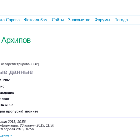
рта Сарова
Фотоальбом
Сайты
Знакомства
Форумы
Погода
 Архипов
т незарегистрированных]
ые данные
а 1982
тис
сварщик
олост
3437652
для пропуска! звоните
реля 2015, 10:56
информации:
20 апреля 2015, 11:30
20 апреля 2015, 10:56
щение »