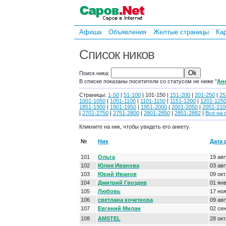
Афиша
Объявления
Желтые страницы
Ка
Список ников
Поиск ника:
В списке показаны посетители со статусом не ниже "
Ан
Страницы:
1-50
|
51-100
| 101-150 |
151-200
|
201-250
|
25
1001-1050
|
1051-1100
|
1101-1150
|
1151-1200
|
1201-125
1851-1900
|
1901-1950
|
1951-2000
|
2001-2050
|
2051-210
|
2701-2750
|
2751-2800
|
2801-2850
|
2851-2882
|
Все на 
Кликните на ник, чтобы увидеть его анкету.
№
Ник
Дата 
101
Ольга
19 ав
102
Юлия Иванова
03 ав
103
Юрий Иванов
09 ок
104
Дмитрий Гвоздев
01 ян
105
Любовь
17 но
106
светлана кочеткова
09 ав
107
Евгений Милан
02 се
108
AMSTEL
28 ок