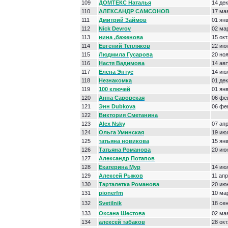
109
ДОМТЕКС Наталья
14 де
110
АЛЕКСАНДР САМСОНОВ
17 ма
111
Дмитрий Займов
01 ян
112
Nick Devrov
02 ма
113
нина ,баженова
15 ок
114
Евгений Тепляков
22 ию
115
Людмила Гусарова
20 но
116
Настя Вадимова
14 ав
117
Елена Энтус
14 ию
118
Незнакомка
01 де
119
100 ключей
01 ян
120
Анна Саровская
06 фе
121
Энн Dubkova
06 фе
122
Виктория Сметанина
123
Alex Nsky
07 ап
124
Ольга Уминская
19 ию
125
татьяна новикова
15 ян
126
Татьяна Романова
20 ию
127
Александр Потапов
128
Екатерина Мур
14 ию
129
Алексей Рыжов
11 ап
130
Тарталетка Романова
20 ию
131
pionerfm
10 ма
132
Svetilnik
18 се
133
Оксана Шестова
02 ма
134
алексей табаков
28 ок