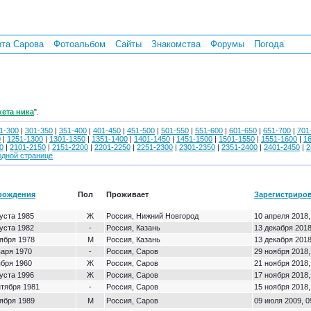
рта Сарова
Фотоальбом
Сайты
Знакомства
Форумы
Погода
кета ника
".
1-300
|
301-350
|
351-400
|
401-450
|
451-500
|
501-550
|
551-600
|
601-650
|
651-700
|
701
0
|
1251-1300
|
1301-1350
|
1351-1400
|
1401-1450
|
1451-1500
|
1501-1550
|
1551-1600
|
1
0
|
2101-2150
|
2151-2200
|
2201-2250
|
2251-2300
|
2301-2350
|
2351-2400
|
2401-2450
|
2
одной странице
рождения
Пол
Проживает
Зарегистриро
густа 1985
Ж
Россия, Нижний Новгород
10 апреля 2018,
густа 1982
-
Россия, Казань
13 декабря 2018
тября 1978
М
Россия, Казань
13 декабря 2018
варя 1970
-
Россия, Саров
29 ноября 2018,
ября 1960
Ж
Россия, Саров
21 ноября 2018,
густа 1996
Ж
Россия, Саров
17 ноября 2018,
нтября 1981
-
Россия, Саров
15 ноября 2018,
тября 1989
М
Россия, Саров
09 июля 2009, 0