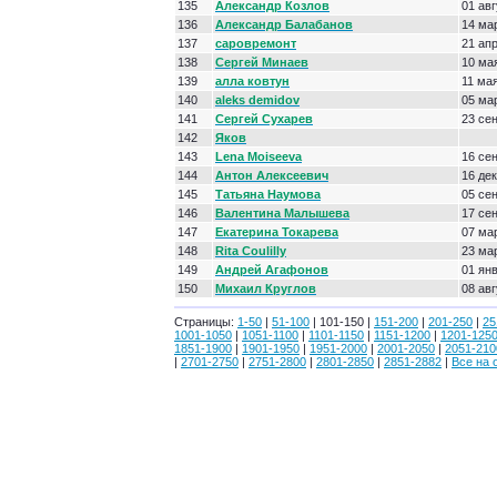
135
Александр Козлов
01 ав
136
Александр Балабанов
14 ма
137
саровремонт
21 ап
138
Сергей Минаев
10 ма
139
алла ковтун
11 ма
140
aleks demidov
05 ма
141
Сергей Сухарев
23 се
142
Яков
143
Lena Moiseeva
16 се
144
Антон Алексеевич
16 де
145
Татьяна Наумова
05 се
146
Валентина Малышева
17 се
147
Екатерина Токарева
07 ма
148
Rita Coulilly
23 ма
149
Aндрей Aгафонов
01 ян
150
Михаил Круглов
08 ав
Страницы:
1-50
|
51-100
| 101-150 |
151-200
|
201-250
|
25
1001-1050
|
1051-1100
|
1101-1150
|
1151-1200
|
1201-125
1851-1900
|
1901-1950
|
1951-2000
|
2001-2050
|
2051-210
|
2701-2750
|
2751-2800
|
2801-2850
|
2851-2882
|
Все на 