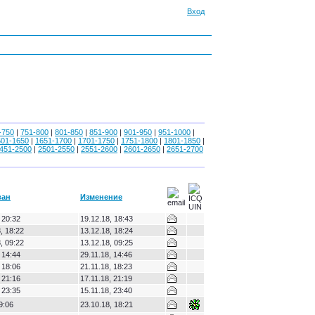
Вход
-750
|
751-800
|
801-850
|
851-900
|
901-950
|
951-1000
|
601-1650
|
1651-1700
|
1701-1750
|
1751-1800
|
1801-1850
|
451-2500
|
2501-2550
|
2551-2600
|
2601-2650
|
2651-2700
ван
Изменение
 20:32
19.12.18, 18:43
, 18:22
13.12.18, 18:24
, 09:22
13.12.18, 09:25
 14:44
29.11.18, 14:46
 18:06
21.11.18, 18:23
 21:16
17.11.18, 21:19
 23:35
15.11.18, 23:40
9:06
23.10.18, 18:21