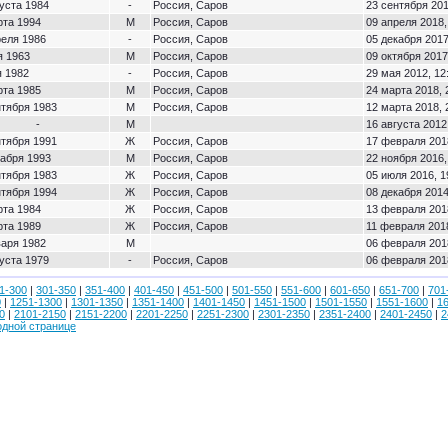
густа 1984
-
Россия, Саров
23 сентября 201
рта 1994
М
Россия, Саров
09 апреля 2018,
реля 1986
-
Россия, Саров
05 декабря 2017
я 1963
М
Россия, Саров
09 октября 2017
я 1982
-
Россия, Саров
29 мая 2012, 12
рта 1985
М
Россия, Саров
24 марта 2018, 
нтября 1983
М
Россия, Саров
12 марта 2018, 
-
М
16 августа 2012
нтября 1991
Ж
Россия, Саров
17 февраля 2018
кабря 1993
М
Россия, Саров
22 ноября 2016,
нтября 1983
Ж
Россия, Саров
05 июля 2016, 1
нтября 1994
Ж
Россия, Саров
08 декабря 2014
рта 1984
Ж
Россия, Саров
13 февраля 2018
рта 1989
Ж
Россия, Саров
11 февраля 2018
варя 1982
М
06 февраля 2018
густа 1979
-
Россия, Саров
06 февраля 2018
1-300
|
301-350
|
351-400
|
401-450
|
451-500
|
501-550
|
551-600
|
601-650
|
651-700
|
701
0
|
1251-1300
|
1301-1350
|
1351-1400
|
1401-1450
|
1451-1500
|
1501-1550
|
1551-1600
|
1
0
|
2101-2150
|
2151-2200
|
2201-2250
|
2251-2300
|
2301-2350
|
2351-2400
|
2401-2450
|
2
одной странице