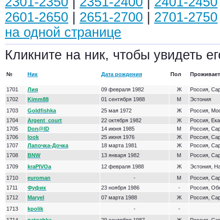
2301-2350
|
2351-2400
|
2401-2450
2601-2650
|
2651-2700
|
2701-2750
на одной странице
Кликните на ник, чтобы увидеть ег
№
Ник
Дата рождения
Пол
Проживает
1701
Лия
09 февраля 1982
Ж
Россия, Са
1702
Kimm88
01 сентября 1988
М
Эстония
1703
Goldfishka
25 мая 1972
Ж
Россия, Мо
1704
Argent_court
22 октября 1982
Ж
Россия, Ек
1705
Don@lD
14 июня 1985
М
Россия, Са
1706
look
25 июня 1976
Ж
Россия, Са
1707
Лапочка-Дочка
18 марта 1981
Ж
Россия, Са
1708
BNW
13 января 1982
М
Россия, Са
1709
kraPIVOa
12 февраля 1988
Ж
Эстония, Н
1710
euroman
-
М
Россия, Са
1711
Фуфик
23 ноября 1986
-
Россия, Об
1712
Maryel
07 марта 1988
Ж
Россия, Са
1713
kpolik
-
-