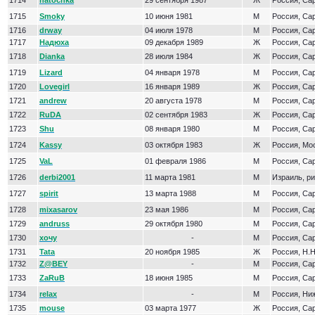
1714
natochka
29 сентября 1987
Ж
Россия, Са
1715
Smoky
10 июня 1981
М
Россия, Са
1716
drway
04 июля 1978
М
Россия, Са
1717
Надюха
09 декабря 1989
Ж
Россия, Са
1718
Dianka
28 июля 1984
Ж
Россия, Са
1719
Lizard
04 января 1978
М
Россия, Са
1720
Lovegirl
16 января 1989
Ж
Россия, Са
1721
andrew
20 августа 1978
М
Россия, Са
1722
RuDA
02 сентября 1983
Ж
Россия, Са
1723
Shu
08 января 1980
М
Россия, Са
1724
Kassy
03 октября 1983
Ж
Россия, Мо
1725
VaL
01 февраля 1986
М
Россия, Са
1726
derbi2001
11 марта 1981
М
Израиль, р
1727
spirit
13 марта 1988
М
Россия, Са
1728
mixasarov
23 мая 1986
М
Россия, Са
1729
andruss
29 октября 1980
М
Россия, Са
1730
хочу
-
М
Россия, Са
1731
Tata
20 ноября 1985
Ж
Россия, Н.
1732
Z@BEY
-
М
Россия, Са
1733
ZaRuB
18 июня 1985
М
Россия, Са
1734
relax
-
М
Россия, Ни
1735
mouse
03 марта 1977
Ж
Россия, Са