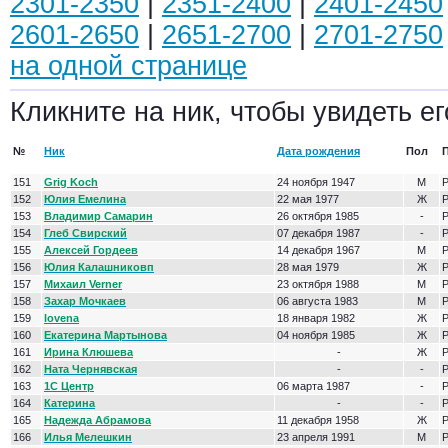
2301-2350
|
2351-2400
|
2401-2450
2601-2650
|
2651-2700
|
2701-2750
на одной странице
Кликните на ник, чтобы увидеть ег
№
Ник
Дата рождения
Пол
151
Grig Koch
24 ноября 1947
М
Р
152
Юлия Емелина
22 мая 1977
Ж
Р
153
Владимир Самарин
26 октября 1985
-
Р
154
Глеб Свирский
07 декабря 1987
-
Р
155
Алексей Гордеев
14 декабря 1967
М
Р
156
Юлия Калашниковп
28 мая 1979
Ж
Р
157
Михаил Verner
23 октября 1988
М
Р
158
Захар Мочкаев
06 августа 1983
М
Р
159
lovena
18 января 1982
Ж
Р
160
Екатерина Мартынова
04 ноября 1985
Ж
Р
161
Ирина Клюшева
-
Ж
Р
162
Ната Чернявская
-
-
Р
163
1С Центр
06 марта 1987
-
Р
164
Катерина
-
-
Р
165
Надежда Абрамова
11 декабря 1958
Ж
Р
166
Илья Мелешкин
23 апреля 1991
М
Р