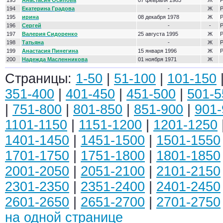
193
Анастасия Осипова
07 февраля 1983
Ж
Р
194
Екатерина Градова
-
Ж
Р
195
ирина
08 декабря 1978
Ж
Р
196
Сергей
-
-
Р
197
Валерия Сидоренко
25 августа 1995
Ж
Р
198
Татьяна
-
Ж
Р
199
Анастасия Пинегина
15 января 1996
Ж
Р
200
Надежда Масленникова
01 ноября 1971
Ж
Страницы:
1-50
|
51-100
|
101-150
351-400
|
401-450
|
451-500
|
501-5
|
751-800
|
801-850
|
851-900
|
901-
1101-1150
|
1151-1200
|
1201-1250
1401-1450
|
1451-1500
|
1501-1550
1701-1750
|
1751-1800
|
1801-1850
2001-2050
|
2051-2100
|
2101-2150
2301-2350
|
2351-2400
|
2401-2450
2601-2650
|
2651-2700
|
2701-2750
на одной странице