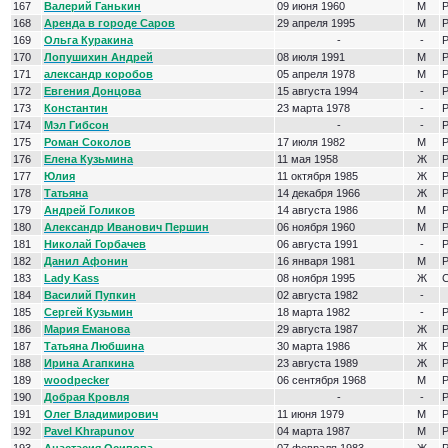
167
Валерий Ганькин
09 июня 1960
М
Р
168
Аренда в городе Саров
29 апреля 1995
М
Р
169
Ольга Куракина
-
-
Р
170
Лопушихин Андрей
08 июля 1991
М
Р
171
александр коробов
05 апреля 1978
М
Р
172
Евгения Донцова
15 августа 1994
-
Р
173
Константин
23 марта 1978
-
Р
174
Мэл Гибсон
-
-
Р
175
Роман Соколов
17 июля 1982
М
Р
176
Елена Кузьмина
11 мая 1958
Ж
Р
177
Юлия
11 октября 1985
Ж
Р
178
Татьяна
14 декабря 1966
Ж
Р
179
Андрей Голиков
14 августа 1986
М
Р
180
Александр Иванович Першин
06 ноября 1960
М
Р
181
Николай Горбачев
06 августа 1991
-
Р
182
Данил Афонин
16 января 1981
М
Р
183
Lady Kass
08 ноября 1995
Ж
184
Василий Пупкин
02 августа 1982
-
185
Сергей Кузьмин
18 марта 1982
-
Р
186
Мария Еманова
29 августа 1987
Ж
Р
187
Татьяна Любшина
30 марта 1986
Ж
Р
188
Ирина Агапкина
23 августа 1989
Ж
Р
189
woodpecker
06 сентября 1968
М
Р
190
Добрая Кровля
-
-
Р
191
Олег Владимирович
11 июня 1979
М
Р
192
Pavel Khrapunov
04 марта 1987
М