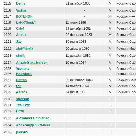
2115
Denis
31 октября 1980
М
Россия, Сар
2116
Vadim
-
М
Россия, Сар
2117
КОТЁНОК
-
Ж
Россия, -----
2118
LyNX[SouL]
11 июля 1986
М
Россия, Сар
2119
Grief
28 декабря 1982
М
Россия, Сар
2120
Anete
02 февраля 1983
Ж
Россия, Сар
2121
Jay
19 июня 1983
М
Россия, Сар
2122
zloi@dmin
20 апреля 1980
М
Россия, Мос
2123
simik
11 декабря 1982
М
Россия, Сар
2124
Андрей aka horosh
10 июня 1984
М
Россия, Сар
2125
Yevgeny
-
М
Россия, Сар
2126
BadBlock
-
-
Россия, Сар
2127
Batros
29 сентября 1983
М
Россия, Sar
2128
foil
14 ноября 1974
М
Россия, Сар
2129
Asines
24 июня 1986
М
Россия, Сар
2130
straznik
-
-
2131
Tys_Oxy
-
-
2132
Петя
-
-
2133
Alexander Chipizhko
-
-
2134
Александр Чипижко
-
-
2135
pashka
-
-