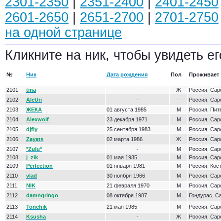
2301-2350
|
2351-2400
|
2401-2450
2601-2650
|
2651-2700
|
2701-2750
на одной странице
Кликните на ник, чтобы увидеть ег
№
Ник
Дата рождения
Пол
Проживает
2101
tina
-
Ж
Россия, Сар
2102
AleUri
-
-
Россия, Сар
2103
ЖЕКА
01 августа 1985
М
Россия, Пит
2104
Alexwolf
23 декабря 1971
М
Россия, Сар
2105
djfly
25 сентября 1983
М
Россия, Сар
2106
Zayats
02 марта 1986
Ж
Россия, Сар
2107
*Zulu*
-
М
Россия, Сар
2108
j_zik
01 мая 1985
М
Россия, Сар
2109
Perfection
01 января 1981
М
Россия, Кос
2110
vlad
30 ноября 1966
М
Россия, Сар
2111
NIK
21 февраля 1970
М
Россия, Сар
2112
damngringo
08 октября 1987
М
Гондурас, С
2113
Tonchik
21 мая 1985
М
Россия, Сар
2114
Ksusha
-
Ж
Россия, Сар