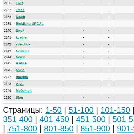
2136
TwiX
-
-
2137
Trash
-
-
2138
Death
-
-
2139
BigMisha-URGAL
-
-
2140
Цири
-
-
2141
kvadrat
-
-
2142
sverchok
-
-
2143
NoName
-
-
2144
Nev3r
-
-
2145
AsilisA
-
-
2146
shkid
-
-
2147
querida
-
-
2148
yuyu
-
-
2149
McDemon
-
-
2150
Slon
-
-
Страницы:
1-50
|
51-100
|
101-150
351-400
|
401-450
|
451-500
|
501-5
|
751-800
|
801-850
|
851-900
|
901-